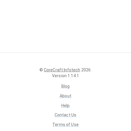
©
CoreCraft Infotech
2026
.
Version
1.14.1
Blog
About
Help
Contact Us
Terms of Use