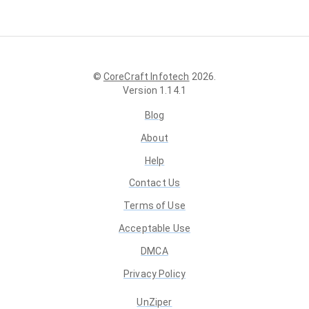
©
CoreCraft Infotech
2026
.
Version
1.14.1
Blog
About
Help
Contact Us
Terms of Use
Acceptable Use
DMCA
Privacy Policy
UnZiper