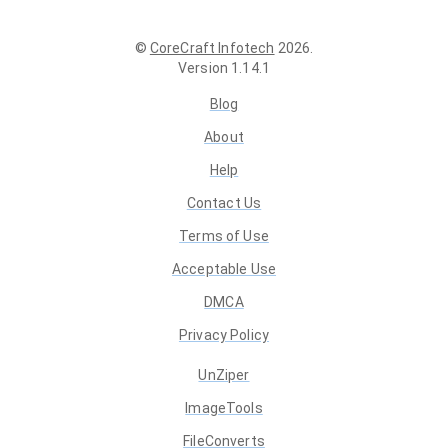
©
CoreCraft Infotech
2026
.
Version
1.14.1
Blog
About
Help
Contact Us
Terms of Use
Acceptable Use
DMCA
Privacy Policy
UnZiper
ImageTools
FileConverts