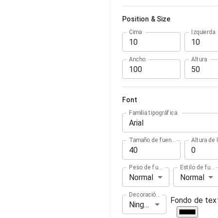
Position & Size
Cima
Izquierda
Ancho
Altura
Font
Familia tipográfica
Arial
Tamaño de fuente
Altura de l
Peso de fuente
Estilo de fuente
Normal
Normal
Decoración de texto
Fondo de tex
Ninguno