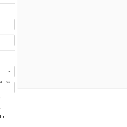
a línea
to