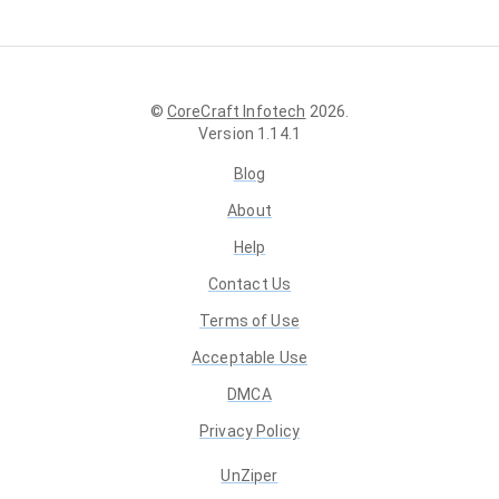
©
CoreCraft Infotech
2026
.
Version
1.14.1
Blog
About
Help
Contact Us
Terms of Use
Acceptable Use
DMCA
Privacy Policy
UnZiper