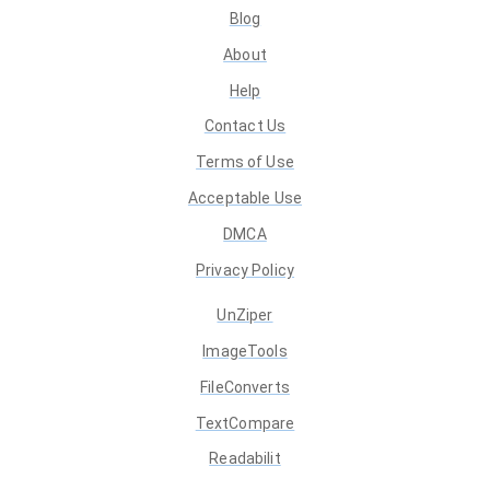
Blog
About
Help
Contact Us
Terms of Use
Acceptable Use
DMCA
Privacy Policy
UnZiper
ImageTools
FileConverts
TextCompare
Readabilit