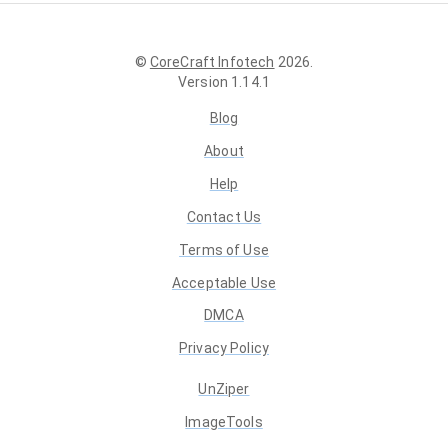
©
CoreCraft Infotech
2026
.
Version
1.14.1
Blog
About
Help
Contact Us
Terms of Use
Acceptable Use
DMCA
Privacy Policy
UnZiper
ImageTools