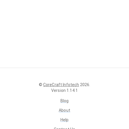
©
CoreCraft Infotech
2026
.
Version
1.14.1
Blog
About
Help