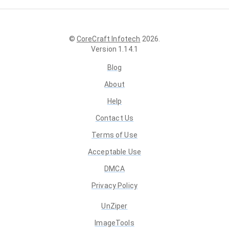
©
CoreCraft Infotech
2026
.
Version
1.14.1
Blog
About
Help
Contact Us
Terms of Use
Acceptable Use
DMCA
Privacy Policy
UnZiper
ImageTools