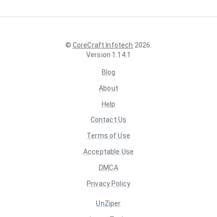
©
CoreCraft Infotech
2026
.
Version
1.14.1
Blog
About
Help
Contact Us
Terms of Use
Acceptable Use
DMCA
Privacy Policy
UnZiper