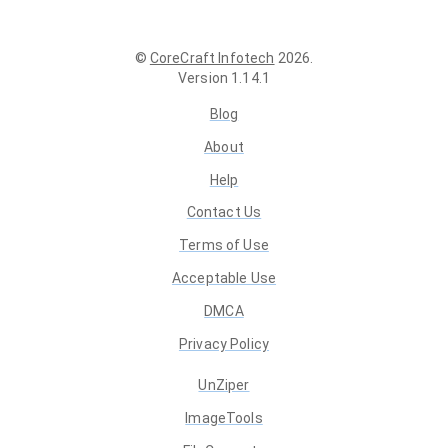
©
CoreCraft Infotech
2026
.
Version
1.14.1
Blog
About
Help
Contact Us
Terms of Use
Acceptable Use
DMCA
Privacy Policy
UnZiper
ImageTools