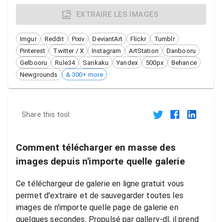
EXTRAIRE LES IMAGES
Imgur
Reddit
Pixiv
DeviantArt
Flickr
Tumblr
Pinterest
Twitter / X
Instagram
ArtStation
Danbooru
Gelbooru
Rule34
Sankaku
Yandex
500px
Behance
Newgrounds
& 300+ more
Share this tool:
Comment télécharger en masse des
images depuis n'importe quelle galerie
Ce téléchargeur de galerie en ligne gratuit vous
permet d'extraire et de sauvegarder toutes les
images de n'importe quelle page de galerie en
quelques secondes. Propulsé par gallery-dl, il prend