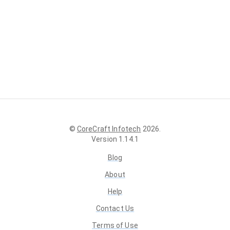
©
CoreCraft Infotech
2026
.
Version
1.14.1
Blog
About
Help
Contact Us
Terms of Use