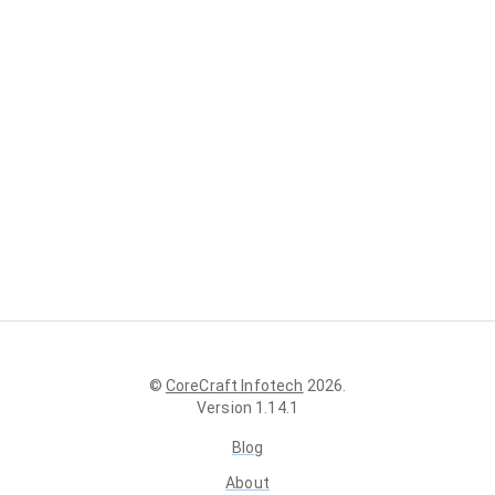
©
CoreCraft Infotech
2026
.
Version
1.14.1
Blog
About