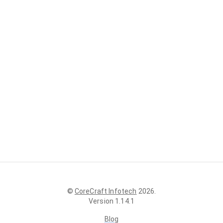
©
CoreCraft Infotech
2026
.
Version
1.14.1
Blog