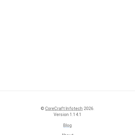
©
CoreCraft Infotech
2026
.
Version
1.14.1
Blog