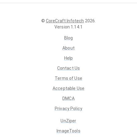
©
CoreCraft Infotech
2026
.
Version
1.14.1
Blog
About
Help
Contact Us
Terms of Use
Acceptable Use
DMCA
Privacy Policy
UnZiper
ImageTools