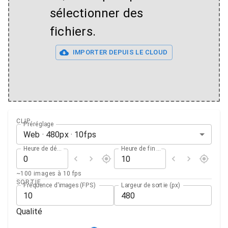
sélectionner des
fichiers.
IMPORTER DEPUIS LE CLOUD
CLIP
Préréglage
Web
·
480
px ·
10
fps
Heure de début (s)
Heure de fin (s)
~100 images à 10 fps
SORTIE
Fréquence d'images (FPS)
Largeur de sortie (px)
Qualité