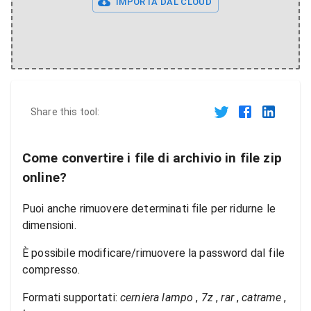
IMPORTA DAL CLOUD
Share this tool:
Come convertire i file di archivio in file zip
online?
Puoi anche rimuovere determinati file per ridurne le
dimensioni.
È possibile modificare/rimuovere la password dal file
compresso.
Formati supportati:
cerniera lampo
,
7z
,
rar
,
catrame
,