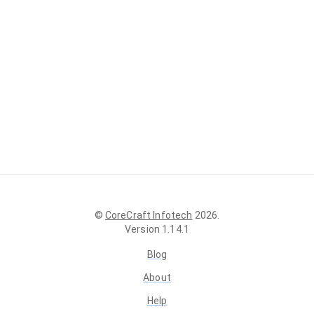
©
CoreCraft Infotech
2026
.
Version
1.14.1
Blog
About
Help