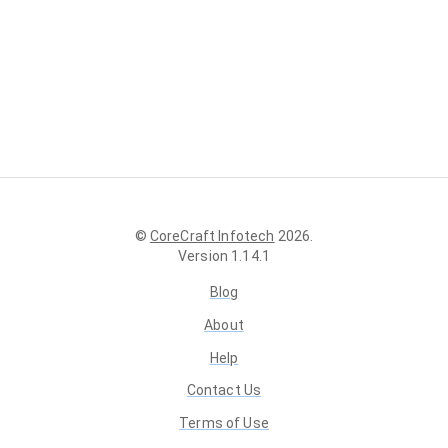
©
CoreCraft Infotech
2026
.
Version
1.14.1
Blog
About
Help
Contact Us
Terms of Use