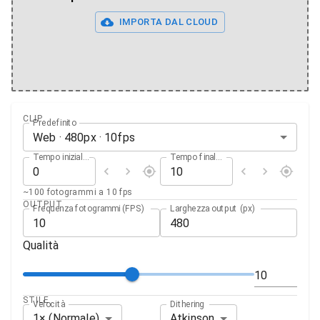
IMPORTA DAL CLOUD
CLIP
Predefinito
Web
·
480
px ·
10
fps
Tempo iniziale (s)
Tempo finale (s)
~100 fotogrammi a 10 fps
OUTPUT
Frequenza fotogrammi (FPS)
Larghezza output (px)
Qualità
STILE
Velocità
Dithering
1× (Normale)
Atkinson