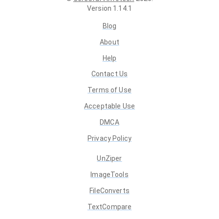
Version
1.14.1
Blog
About
Help
Contact Us
Terms of Use
Acceptable Use
DMCA
Privacy Policy
UnZiper
ImageTools
FileConverts
TextCompare