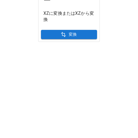
ー
XZに変換またはXZから変
換
変換