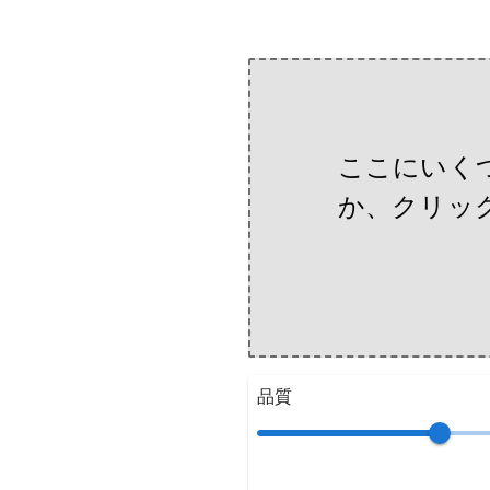
ここにいく
か、クリッ
品質