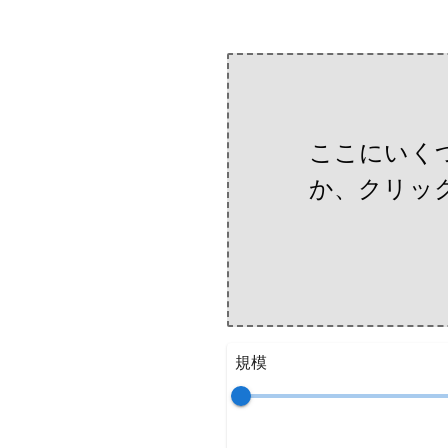
ここにいく
か、クリッ
規模