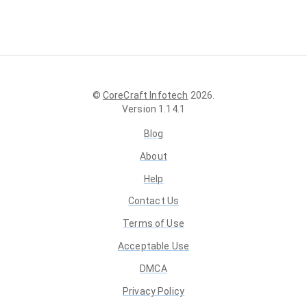
©
CoreCraft Infotech
2026
.
Version
1.14.1
Blog
About
Help
Contact Us
Terms of Use
Acceptable Use
DMCA
Privacy Policy