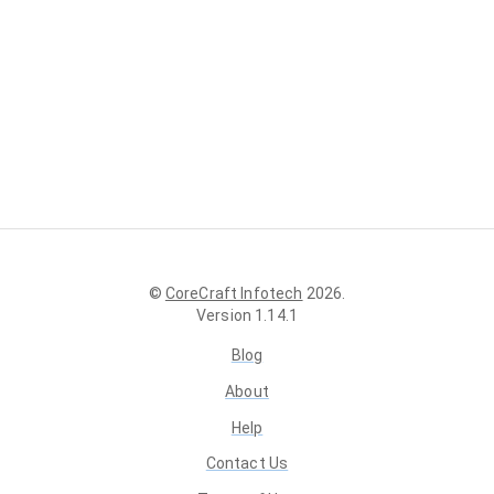
©
CoreCraft Infotech
2026
.
Version
1.14.1
Blog
About
Help
Contact Us