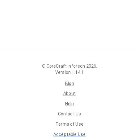
©
CoreCraft Infotech
2026
.
Version
1.14.1
Blog
About
Help
Contact Us
Terms of Use
Acceptable Use