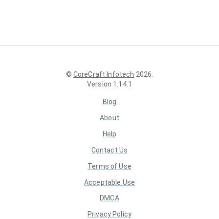
©
CoreCraft Infotech
2026
.
Version
1.14.1
Blog
About
Help
Contact Us
Terms of Use
Acceptable Use
DMCA
Privacy Policy