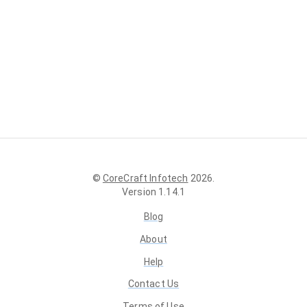
©
CoreCraft Infotech
2026
.
Version
1.14.1
Blog
About
Help
Contact Us
Terms of Use