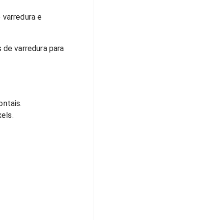
e varredura e
 de varredura para
ontais.
els.