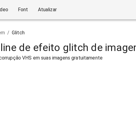
ídeo
Font
Atualizar
em
/
Glitch
ine de efeito glitch de imag
 e corrupção VHS em suas imagens gratuitamente