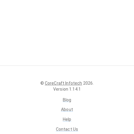
©
CoreCraft Infotech
2026
.
Version
1.14.1
Blog
About
Help
Contact Us