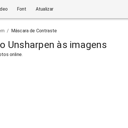
ídeo
Font
Atualizar
em
/
Máscara de Contraste
ito Unsharpen às imagens
otos online.