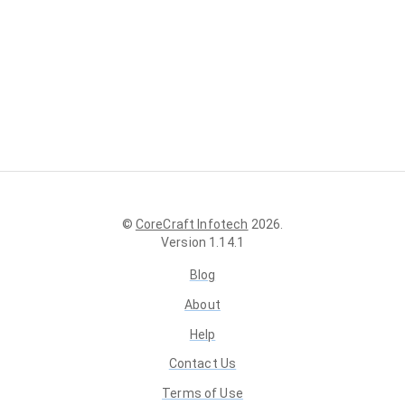
©
CoreCraft Infotech
2026
.
Version
1.14.1
Blog
About
Help
Contact Us
Terms of Use