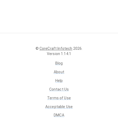
©
CoreCraft Infotech
2026
.
Version
1.14.1
Blog
About
Help
Contact Us
Terms of Use
Acceptable Use
DMCA