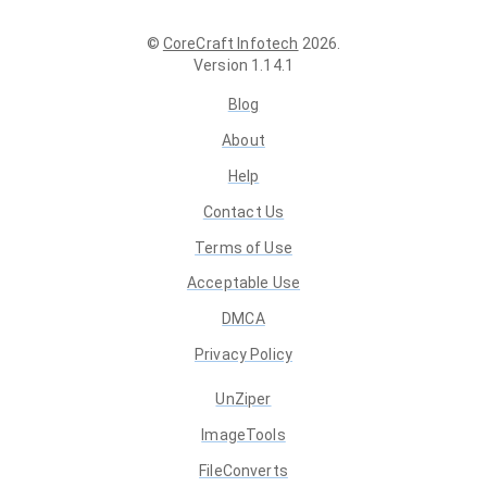
©
CoreCraft Infotech
2026
.
Version
1.14.1
Blog
About
Help
Contact Us
Terms of Use
Acceptable Use
DMCA
Privacy Policy
UnZiper
ImageTools
FileConverts