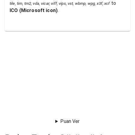
to
tile, tim, tm2, vda, vicar, viff, vips, vst, wbmp, wpg, x3f, xcf
ICO
(
Microsoft icon
)
.
Puan Ver