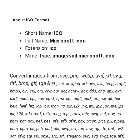
About
ICO
Format
Short Name:
ICO
Full Name:
Microsoft icon
Extension:
ico
Mime Type:
image/vnd.microsoft.icon
Convert images from
jpeg, png, webp, avif, jxl, svg,
tiff, bmp, gif, tga
&
3fr, aai, ai, apng, art, arw, avs, bmp, bmp2,
bmp3, cin, cr2, cr3, crw, cur, dcr, dcraw, dcx, dds, dng, dpx, dxt1,
dxt5, epdf, epi, eps, epsf, epsi, ept, ept2, ept3, erf, exr, gif, hdr,
heic, heif, hrz, icb, ico, icon, iiq, j2c, j2k, jng, jnx, jp2, jpc, jpe, jps,
jpt, k25, kdc, mef, miff, mng, mpc, mrw, mtv, mvg, nef, nrw, orf,
pbm, pct, pcx, pef, pes, pfa, pfb, pfm, pgx, picon, pict, pix, pjpeg,
pnm, ppm, ps, psb, psd, ptif, pwp, raf, ras, raw, rgf, rle, rmf, rw2,
sct, sfw, sgi, six, sixel, sr2, srf, stegano, sun, svg, svgz, tga, tiff,