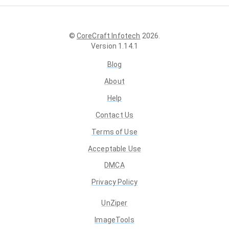
©
CoreCraft Infotech
2026
.
Version
1.14.1
Blog
About
Help
Contact Us
Terms of Use
Acceptable Use
DMCA
Privacy Policy
UnZiper
ImageTools