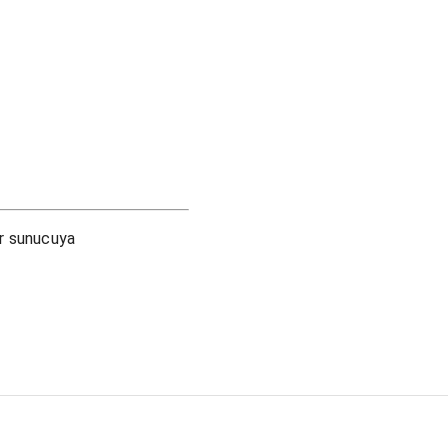
ir sunucuya
.