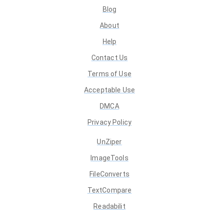
Blog
About
Help
Contact Us
Terms of Use
Acceptable Use
DMCA
Privacy Policy
UnZiper
ImageTools
FileConverts
TextCompare
Readabilit