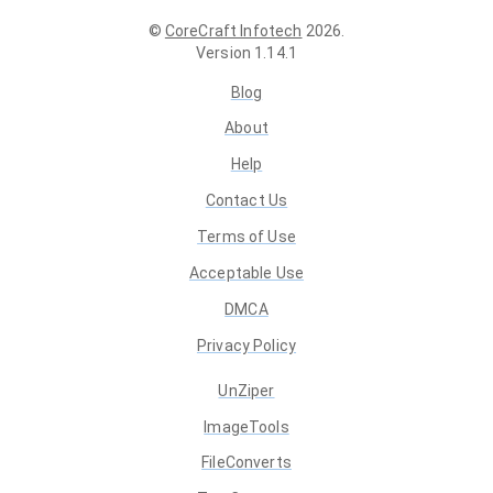
©
CoreCraft Infotech
2026
.
Version
1.14.1
Blog
About
Help
Contact Us
Terms of Use
Acceptable Use
DMCA
Privacy Policy
UnZiper
ImageTools
FileConverts