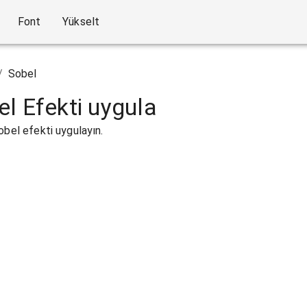
Font
Yükselt
/
Sobel
l Efekti uygula
obel efekti uygulayın.