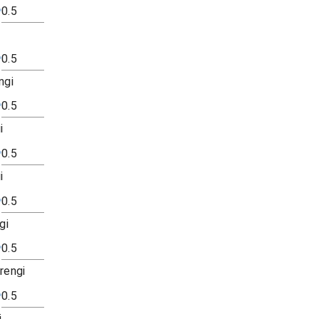
ngi
i
i
gi
 rengi
i