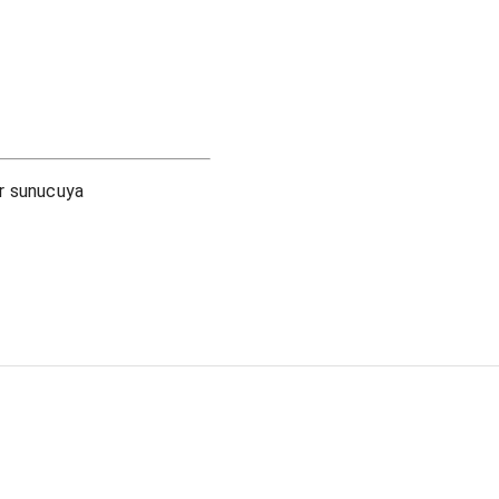
ir sunucuya
.