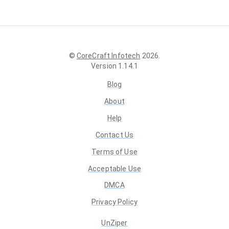
©
CoreCraft Infotech
2026
.
Version
1.14.1
Blog
About
Help
Contact Us
Terms of Use
Acceptable Use
DMCA
Privacy Policy
UnZiper