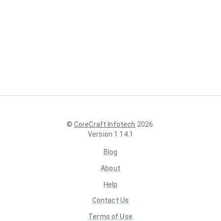
©
CoreCraft Infotech
2026
.
Version
1.14.1
Blog
About
Help
Contact Us
Terms of Use