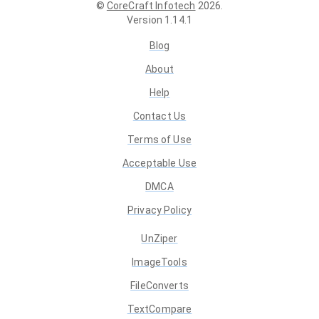
©
CoreCraft Infotech
2026
.
Version
1.14.1
Blog
About
Help
Contact Us
Terms of Use
Acceptable Use
DMCA
Privacy Policy
UnZiper
ImageTools
FileConverts
TextCompare