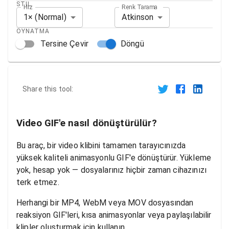
STIL
Hız
Renk Tarama
1× (Normal)
Atkinson
OYNATMA
Tersine Çevir
Döngü
Share this tool:
Video GIF'e nasıl dönüştürülür?
Bu araç, bir video klibini tamamen tarayıcınızda
yüksek kaliteli animasyonlu GIF'e dönüştürür. Yükleme
yok, hesap yok — dosyalarınız hiçbir zaman cihazınızı
terk etmez.
Herhangi bir MP4, WebM veya MOV dosyasından
reaksiyon GIF'leri, kısa animasyonlar veya paylaşılabilir
klipler oluşturmak için kullanın.