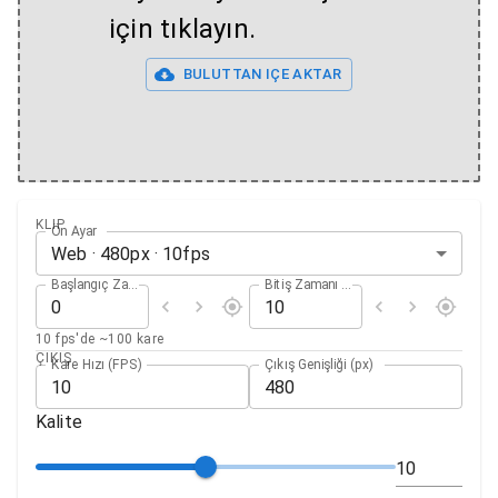
için tıklayın.
BULUTTAN IÇE AKTAR
KLIP
Ön Ayar
Web
·
480
px ·
10
fps
Başlangıç Zamanı (sn)
Bitiş Zamanı (sn)
10 fps'de ~100 kare
ÇIKIŞ
Kare Hızı (FPS)
Çıkış Genişliği (px)
Kalite