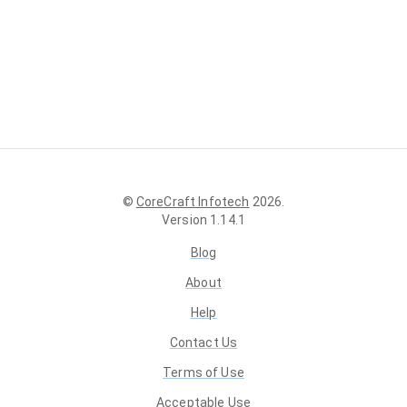
©
CoreCraft Infotech
2026
.
Version
1.14.1
Blog
About
Help
Contact Us
Terms of Use
Acceptable Use