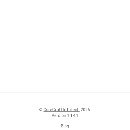
©
CoreCraft Infotech
2026
.
Version
1.14.1
Blog