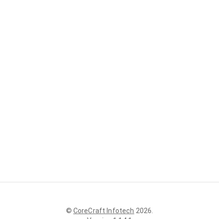
©
CoreCraft Infotech
2026
.