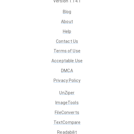
Version
1.14.1
Blog
About
Help
Contact Us
Terms of Use
Acceptable Use
DMCA
Privacy Policy
UnZiper
ImageTools
FileConverts
TextCompare
Readabilit