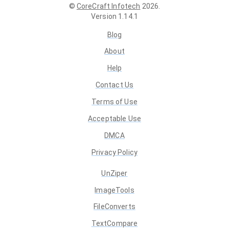
©
CoreCraft Infotech
2026
.
Version
1.14.1
Blog
About
Help
Contact Us
Terms of Use
Acceptable Use
DMCA
Privacy Policy
UnZiper
ImageTools
FileConverts
TextCompare