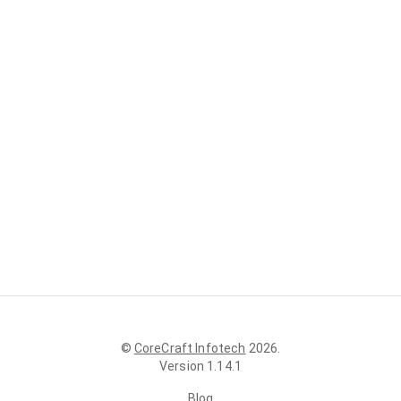
©
CoreCraft Infotech
2026
.
Version
1.14.1
Blog