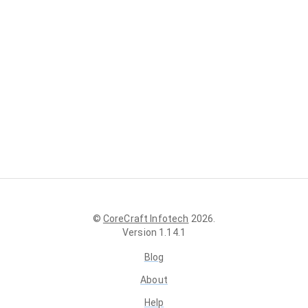
©
CoreCraft Infotech
2026
.
Version
1.14.1
Blog
About
Help