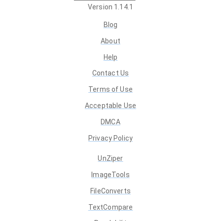
Version
1.14.1
Blog
About
Help
Contact Us
Terms of Use
Acceptable Use
DMCA
Privacy Policy
UnZiper
ImageTools
FileConverts
TextCompare