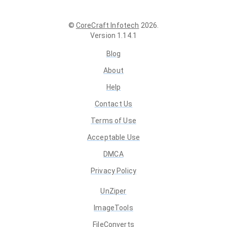
©
CoreCraft Infotech
2026
.
Version
1.14.1
Blog
About
Help
Contact Us
Terms of Use
Acceptable Use
DMCA
Privacy Policy
UnZiper
ImageTools
FileConverts